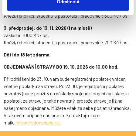
2. předprodej: do 30. 9. 2026
Odmítnout
základní: 900 Kč / os.
Kněží, řeholníci, studenti a pastorační pracovníci: 600 Kč / os.
3. předprodej: do 13. 11. 2026 (i na místě)
základní: 1000 Kč / os.
Kněží, řeholníci, studenti a pastorační pracovníci: 700 Kč / os.
Děti do 18 let zdarma.
OBJEDNÁVÁNÍ STRAVY DO 19. 10. 2026 do 10.00 hod.
Při odhlášení do 23. 10. vám bude registrační poplatek vrácen
včetně poplatku za stravu. Po 23. 10. je registrační poplatek
nevratný (bude použitý na náklady spojené s organizací akce) a
poplatek za stravu je také nevratný, protože strava je již na
Vaše jméno objednaná. Můžete však za sebe poslat náhradníka.
V takovém případě nás prosím kontaktujte na e-
mailu
info@credonadace.cz
.